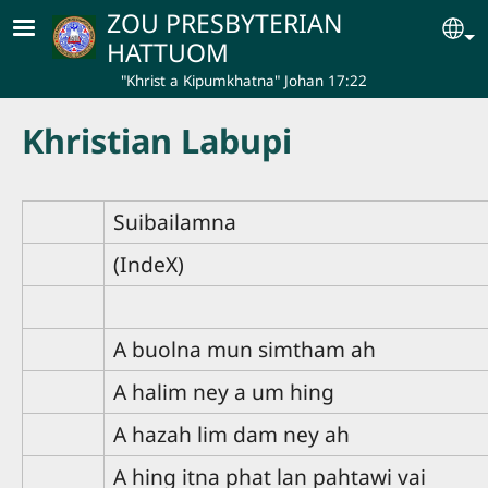
Skip to main content
ZOU PRESBYTERIAN
Se
HATTUOM
"Khrist a Kipumkhatna" Johan 17:22
Khristian Labupi
Suibailamna
(IndeX)
A buolna mun simtham ah
A halim ney a um hing
A hazah lim dam ney ah
A hing itna phat lan pahtawi vai