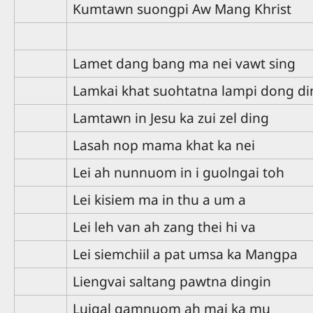
Kumtawn suongpi Aw Mang Khrist
Lamet dang bang ma nei vawt sing
Lamkai khat suohtatna lampi dong d
Lamtawn in Jesu ka zui zel ding
Lasah nop mama khat ka nei
Lei ah nunnuom in i guolngai toh
Lei kisiem ma in thu a um a
Lei leh van ah zang thei hi va
Lei siemchiil a pat umsa ka Mangpa
Liengvai saltang pawtna dingin
Luigal gamnuom ah mai ka mu