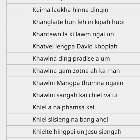
Keima laukha hinna dingin
Khanglaite hun leh ni kipah huoi
Khantawn la ki lawm ngai un
Khatvei lengpa David khopiah
Khawlna ding pradise a um
Khawlna gam zotna ah ka man
Khawlni Mangpa thumna ngaiin
Khawlni sangah kai chiet va ui
Khiel a na phamsa kei
Khiel silsieng na bang ahei
Khielte hingpei un Jesu siengah